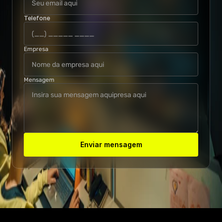
HOME
SOBRE A DVGT
Telefone
PORTFÓLIO
CONTATO
Empresa
BLOG
Mensagem
Enviar mensagem