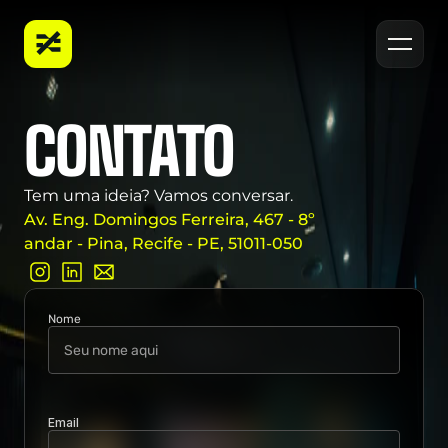
PORTFÓLIO
CONTATO
VAMOS CRIAR 
CONTATO
BLOG
ALGO 
JUNTOS?
Tem uma ideia? Vamos conversar.
Av. Eng. Domingos Ferreira, 467 - 8º 
andar - Pina, Recife - PE, 51011-050
Entrar em contato
Nome
Email