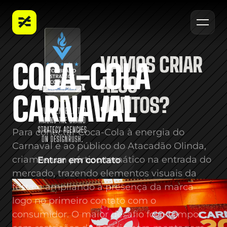
PORTFÓLIO
CONTATO
VAMOS CRIAR 
COCA-COLA 
BLOG
ALGO 
CARNAVAL
JUNTOS?
Para conectar Coca-Cola à energia do 
Carnaval e ao público do Atacadão Olinda, 
criamos um pórtico temático na entrada do 
Entrar em contato
mercado, trazendo elementos visuais da 
festa e ampliando a presença da marca 
logo no primeiro contato com o 
consumidor. O maior desafio foi o tempo: 