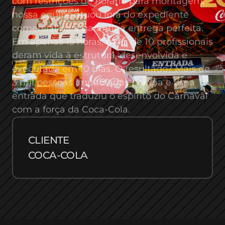
com restrições de horário para montagem, 
HOME
nossa equipe atuou fora do expediente 
SOBRE A DVGT
comercial para garantir a entrega perfeita. 
PORTFÓLIO
Em apenas 15 horas, mais de 10 profissionais 
CONTATO
deram vida à estrutura, desenvolvida e 
BLOG
executada em 10 dias. O resultado? Mais de 
3 mil pessoas impactadas por dia e uma 
entrada que traduziu o espírito do Carnaval 
com a força da Coca-Cola.
CLIENTE
COCA-COLA