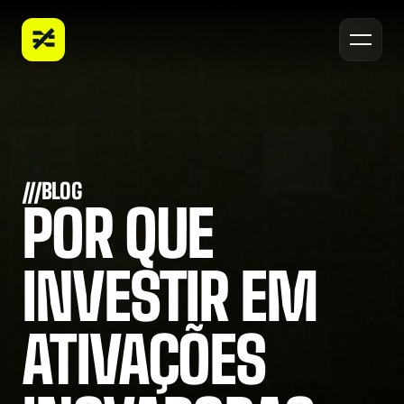
PORTFÓLIO
CONTATO
VAMOS CRIAR 
BLOG
ALGO 
JUNTOS?
///BLOG
POR QUE 
INVESTIR EM 
Entrar em contato
ATIVAÇÕES 