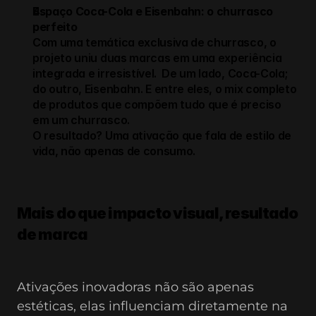
Espaço Coca-Cola e Eisenbahn: o churrasco 
perfeito
Com uma temática exclusiva de churrasco, o 
projeto uniu duas marcas em uma experiência 
integrada e irresistível.  De um lado, Coca-Cola; 
do outro, Eisenbahn. E entre eles, o mix completo 
de produtos que compõem tudo que é preciso 
em um churrasco.
O resultado? Uma ativação que fala de estilo de 
vida, não apenas de consumo.
Mais do que impacto visual, resultado 
de marca
Ativações inovadoras não são apenas 
estéticas, elas influenciam diretamente na 