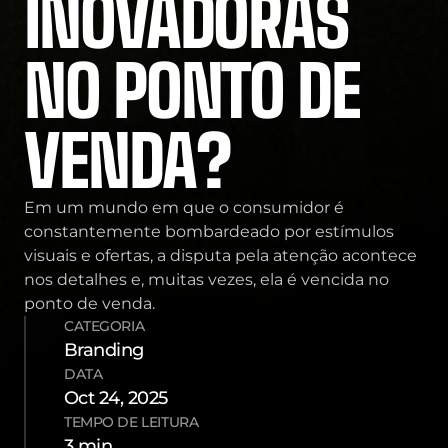
INOVADORAS 
HOME
SOBRE A DVGT
NO PONTO DE 
PORTFÓLIO
CONTATO
BLOG
VENDA?
Em um mundo em que o consumidor é 
constantemente bombardeado por estímulos 
visuais e ofertas, a disputa pela atenção acontece 
nos detalhes e, muitas vezes, ela é vencida no 
ponto de venda.
CATEGORIA
Branding
DATA
Oct 24, 2025
TEMPO DE LEITURA
3 min